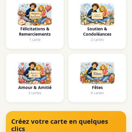
Félicitations &
Soutien &
Remerciements
Condoléances
1 carte
2 cartes
Amour & Amitié
Fêtes
3 cartes
6 cartes
Créez votre carte en quelques
clics