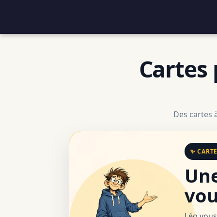
Cartes 
Des cartes 
✨ CART
Une
vou
Léo vous