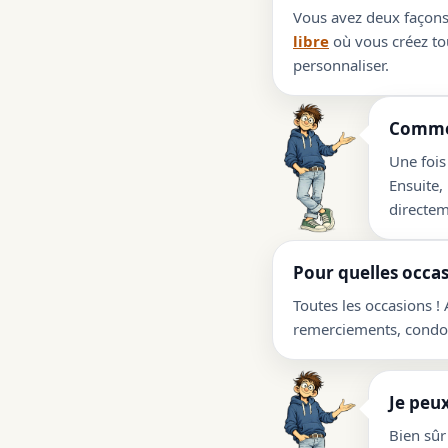
Vous avez deux façons 
libre
où vous créez tou
personnaliser.
Commen
Une fois
Ensuite,
directem
Pour quelles occas
Toutes les occasions !
remerciements, condolé
Je peux
Bien sûr 