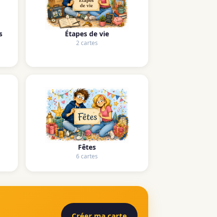
s
Étapes de vie
2 cartes
Fêtes
6 cartes
Créer ma carte