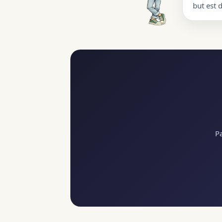
but est 
Pa