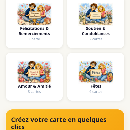
Félicitations &
Soutien &
Remerciements
Condoléances
1 carte
2 cartes
Amour & Amitié
Fêtes
3 cartes
6 cartes
Créez votre carte en quelques
clics