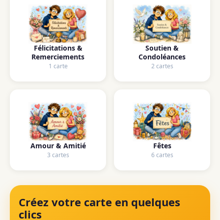
Félicitations &
Soutien &
Remerciements
Condoléances
1 carte
2 cartes
Amour & Amitié
Fêtes
3 cartes
6 cartes
Créez votre carte en quelques
clics