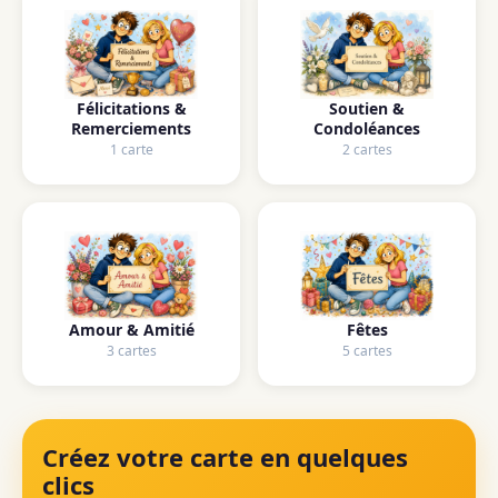
Félicitations &
Soutien &
Remerciements
Condoléances
1 carte
2 cartes
Amour & Amitié
Fêtes
3 cartes
5 cartes
Créez votre carte en quelques
clics