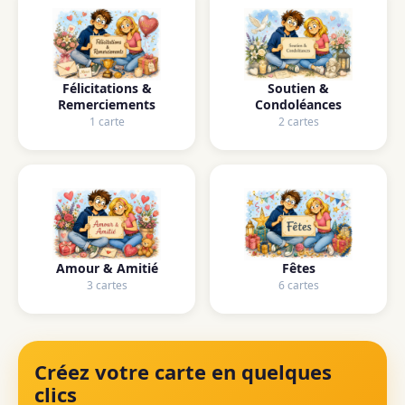
Félicitations &
Soutien &
Remerciements
Condoléances
1 carte
2 cartes
Amour & Amitié
Fêtes
3 cartes
6 cartes
Créez votre carte en quelques
clics