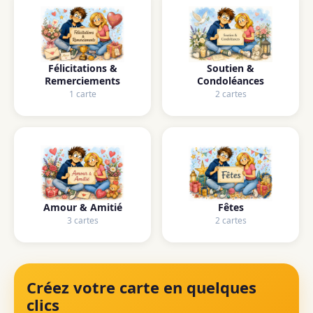
Félicitations &
Soutien &
Remerciements
Condoléances
1 carte
2 cartes
Amour & Amitié
Fêtes
3 cartes
2 cartes
Créez votre carte en quelques
clics