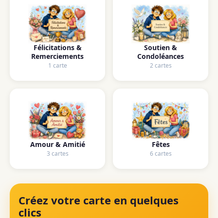
Félicitations &
Soutien &
Remerciements
Condoléances
1 carte
2 cartes
Amour & Amitié
Fêtes
3 cartes
6 cartes
Créez votre carte en quelques
clics