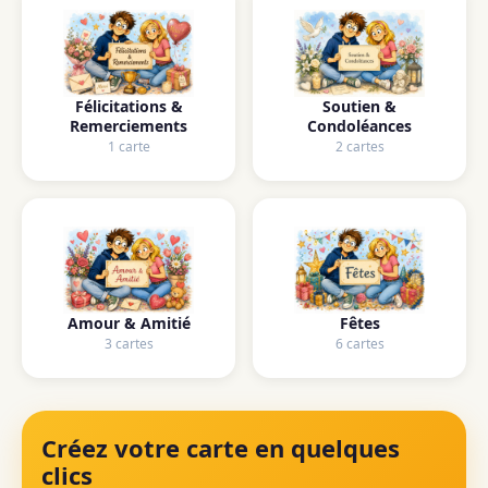
Félicitations &
Soutien &
Remerciements
Condoléances
1 carte
2 cartes
Amour & Amitié
Fêtes
3 cartes
6 cartes
Créez votre carte en quelques
clics