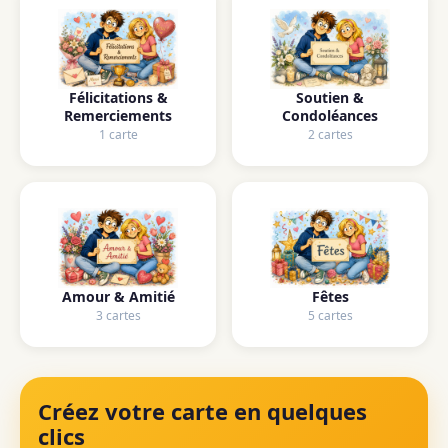
Félicitations &
Soutien &
Remerciements
Condoléances
1 carte
2 cartes
Amour & Amitié
Fêtes
3 cartes
5 cartes
Créez votre carte en quelques
clics