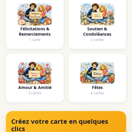
Félicitations &
Soutien &
Remerciements
Condoléances
1 carte
2 cartes
Amour & Amitié
Fêtes
3 cartes
6 cartes
Créez votre carte en quelques
clics