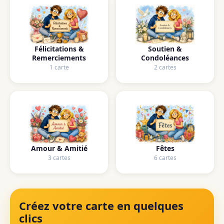
Félicitations &
Soutien &
Remerciements
Condoléances
1 carte
2 cartes
Amour & Amitié
Fêtes
3 cartes
6 cartes
Créez votre carte en quelques
clics