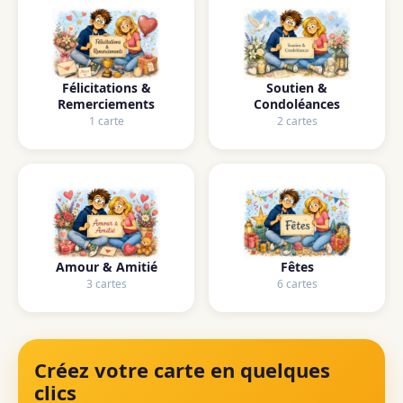
Félicitations &
Soutien &
Remerciements
Condoléances
1 carte
2 cartes
Amour & Amitié
Fêtes
3 cartes
6 cartes
Créez votre carte en quelques
clics