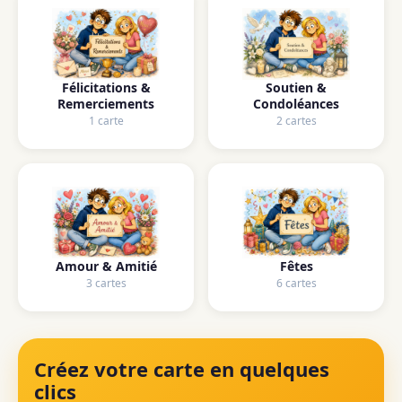
Félicitations &
Soutien &
Remerciements
Condoléances
1 carte
2 cartes
Amour & Amitié
Fêtes
3 cartes
6 cartes
Créez votre carte en quelques
clics