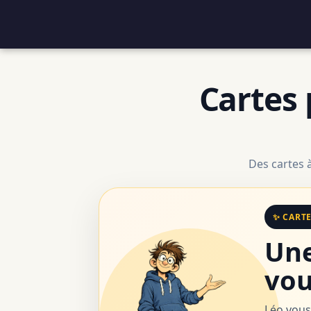
Cartes 
Des cartes 
✨ CART
Une
vou
Léo vous