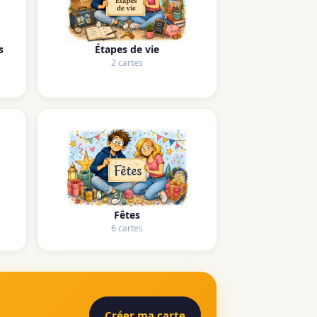
s
Étapes de vie
2 cartes
Fêtes
6 cartes
Créer ma carte