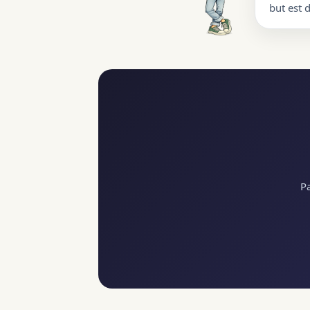
but est 
Pa