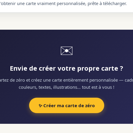
d'obtenir une carte vraiment personnalisée, prête à télécharger.
✉️
Envie de créer votre propre carte ?
rtez de zéro et créez une carte entièrement personnalisée — cadr
couleurs, textes, illustrations… tout est à vous !
✨ Créer ma carte de zéro