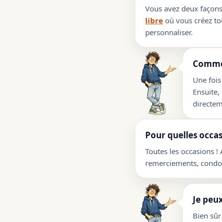
Vous avez deux façons 
libre
où vous créez tou
personnaliser.
Commen
Une fois
Ensuite,
directem
Pour quelles occas
Toutes les occasions !
remerciements, condolé
Je peux
Bien sûr 