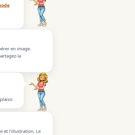
ode
upérer en image.
partagez-la
laisir.
 et l'illustration. Le