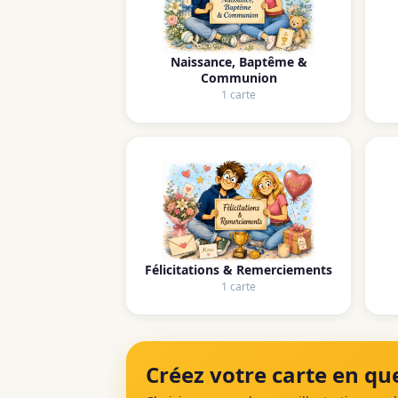
Naissance, Baptême &
Communion
1 carte
Félicitations & Remerciements
1 carte
Créez votre carte en que