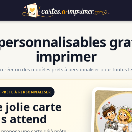
personnalisables gra
imprimer
à créer ou des modèles prêts à personnaliser pour toutes le
E PRÊTE À PERSONNALISER
 jolie carte
s attend
 propose une carte déjà prête :