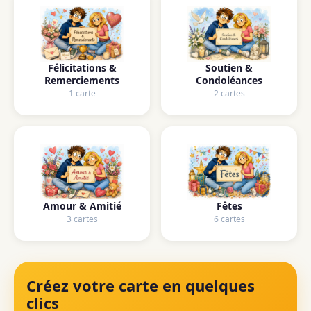
Félicitations &
Soutien &
Remerciements
Condoléances
1 carte
2 cartes
Amour & Amitié
Fêtes
3 cartes
6 cartes
Créez votre carte en quelques
clics