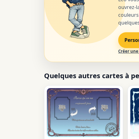
ouvrez-la
couleurs
quelques 
Perso
Créer une 
Quelques autres cartes à p