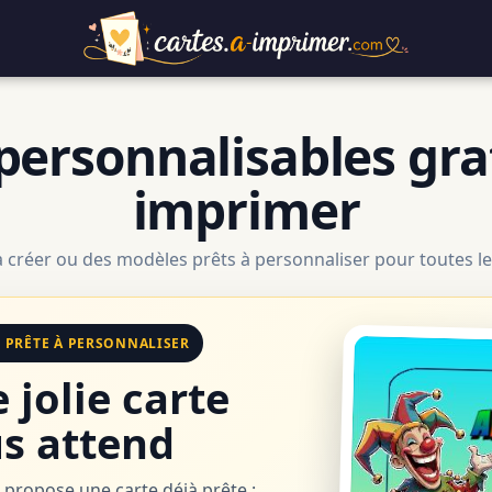
personnalisables gra
imprimer
à créer ou des modèles prêts à personnaliser pour toutes le
E PRÊTE À PERSONNALISER
 jolie carte
s attend
 propose une carte déjà prête :