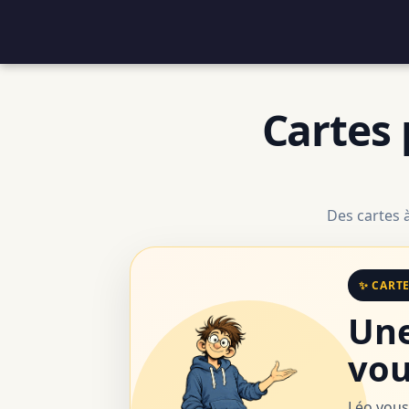
Cartes 
Des cartes 
✨ CART
Une
vou
Léo vous