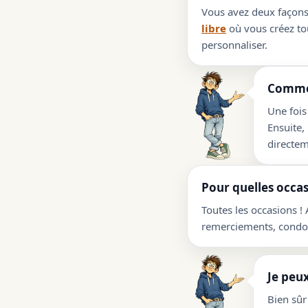
Vous avez deux façons 
libre
où vous créez tou
personnaliser.
Commen
Une fois
Ensuite,
directem
Pour quelles occas
Toutes les occasions !
remerciements, condolé
Je peux
Bien sûr 