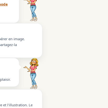
ode
upérer en image.
partagez-la
laisir.
 et l'illustration. Le