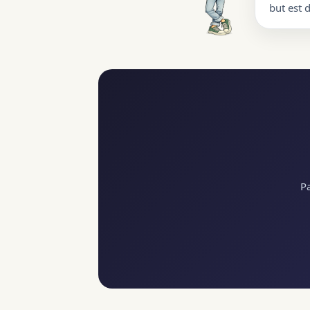
but est 
Pa