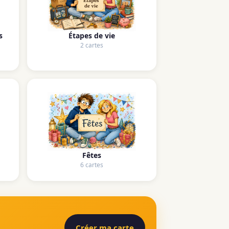
s
Étapes de vie
2 cartes
Fêtes
6 cartes
Créer ma carte