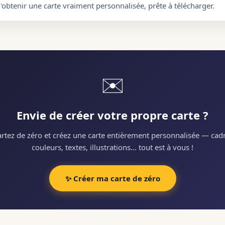
d'obtenir une carte vraiment personnalisée, prête à télécharger.
✉️
Envie de créer votre propre carte ?
rtez de zéro et créez une carte entièrement personnalisée — cadr
couleurs, textes, illustrations… tout est à vous !
✨ Créer ma carte de zéro