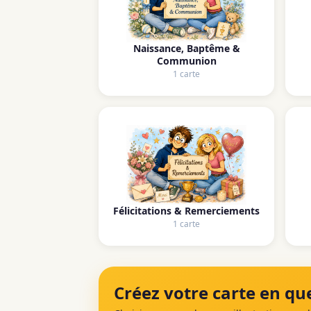
Naissance, Baptême &
Communion
1 carte
Félicitations & Remerciements
1 carte
Créez votre carte en que