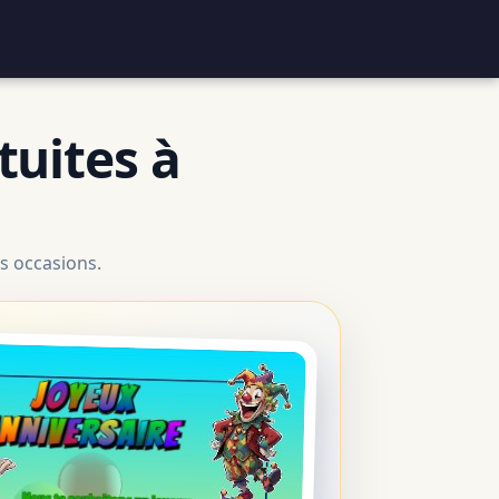
tuites à
s occasions.