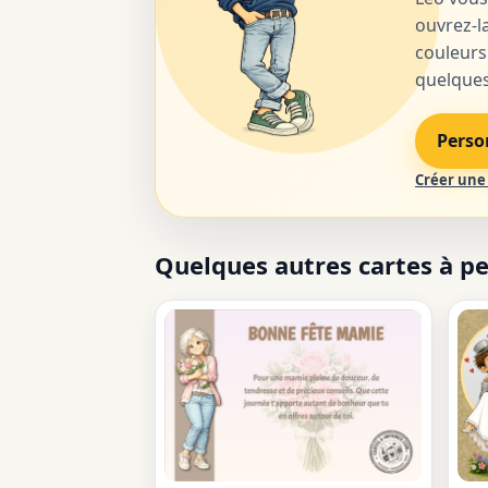
ouvrez-la
couleurs
quelques 
Perso
Créer une 
Quelques autres cartes à p