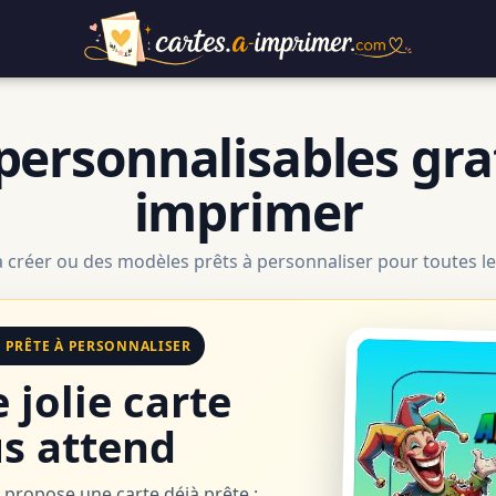
personnalisables gra
imprimer
à créer ou des modèles prêts à personnaliser pour toutes le
E PRÊTE À PERSONNALISER
 jolie carte
s attend
 propose une carte déjà prête :