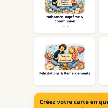
Naissance, Baptême &
Communion
1 carte
Félicitations & Remerciements
1 carte
Créez votre carte en que