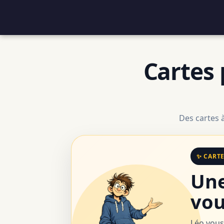
Cartes 
Des cartes 
✨ CART
Une
vou
Léo vous