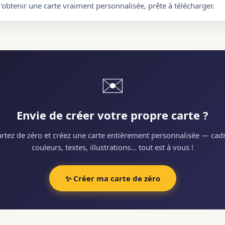
d'obtenir une carte vraiment personnalisée, prête à télécharger.
✉️
Envie de créer votre propre carte ?
rtez de zéro et créez une carte entièrement personnalisée — cadr
couleurs, textes, illustrations… tout est à vous !
✨ Créer ma carte de zéro