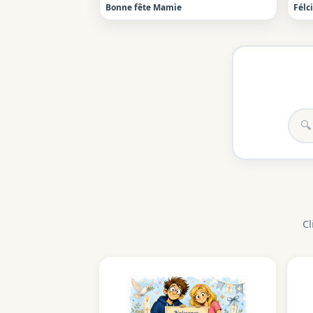
Bonne fête Mamie
Félc
Cl