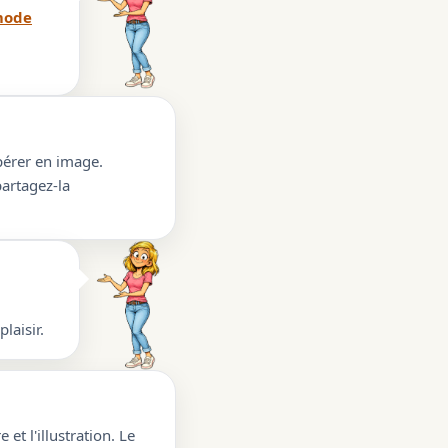
ode
upérer en image.
partagez-la
laisir.
 et l'illustration. Le