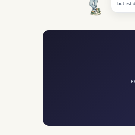
but est 
Pa