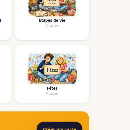
s
Étapes de vie
2 cartes
Fêtes
6 cartes
Créer ma carte