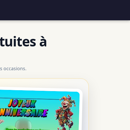
tuites à
s occasions.