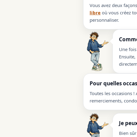
Vous avez deux façons 
libre
où vous créez tou
personnaliser.
Commen
Une fois
Ensuite,
directem
Pour quelles occas
Toutes les occasions !
remerciements, condolé
Je peux
Bien sûr 