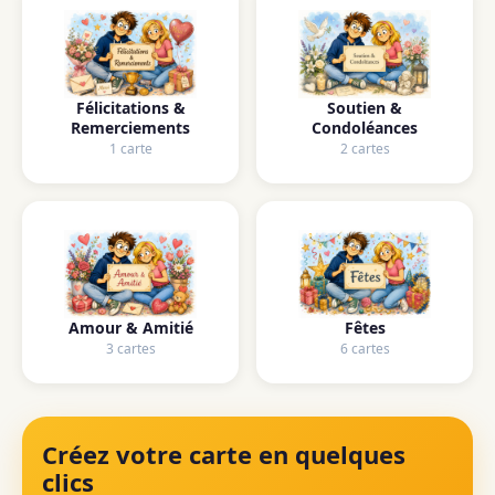
Félicitations &
Soutien &
Remerciements
Condoléances
1 carte
2 cartes
Amour & Amitié
Fêtes
3 cartes
6 cartes
Créez votre carte en quelques
clics