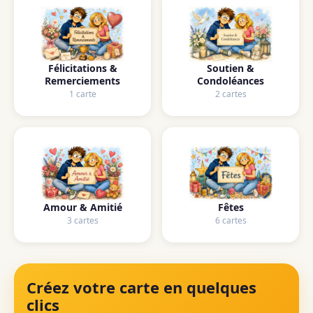
Félicitations &
Soutien &
Remerciements
Condoléances
1 carte
2 cartes
Amour & Amitié
Fêtes
3 cartes
6 cartes
Créez votre carte en quelques
clics