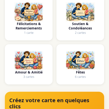
Félicitations &
Soutien &
Remerciements
Condoléances
1 carte
2 cartes
Amour & Amitié
Fêtes
3 cartes
6 cartes
Créez votre carte en quelques
clics