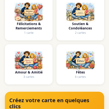
Félicitations &
Soutien &
Remerciements
Condoléances
1 carte
2 cartes
Amour & Amitié
Fêtes
3 cartes
6 cartes
Créez votre carte en quelques
clics