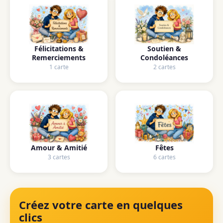
Félicitations &
Soutien &
Remerciements
Condoléances
1 carte
2 cartes
Amour & Amitié
Fêtes
3 cartes
6 cartes
Créez votre carte en quelques
clics