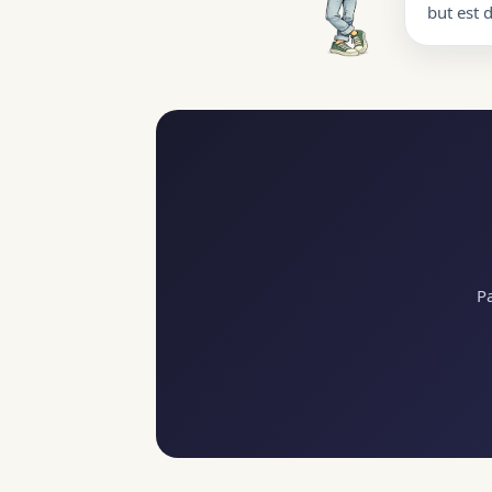
but est 
Pa