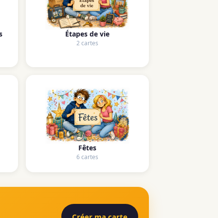
s
Étapes de vie
2 cartes
Fêtes
6 cartes
Créer ma carte