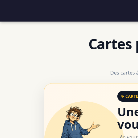
Cartes 
Des cartes 
✨ CART
Une
vou
Léo vous