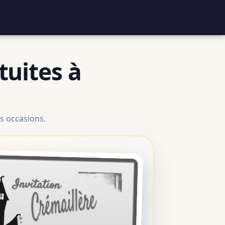
tuites à
s occasions.