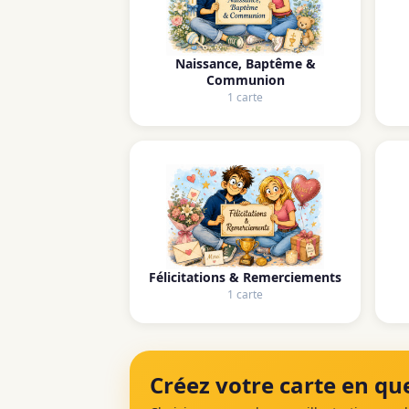
Naissance, Baptême &
Communion
1 carte
Félicitations & Remerciements
1 carte
Créez votre carte en que