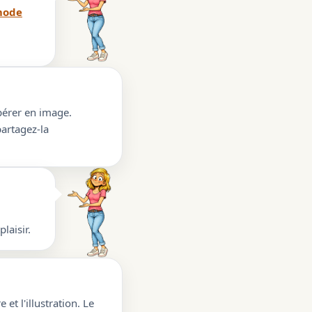
ode
upérer en image.
partagez-la
laisir.
 et l'illustration. Le