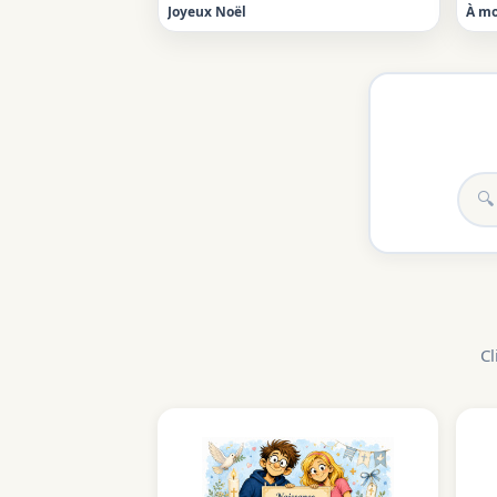
Joyeux Noël
À mo
Cl