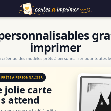
personnalisables gra
imprimer
à créer ou des modèles prêts à personnaliser pour toutes le
E PRÊTE À PERSONNALISER
 jolie carte
s attend
 propose une carte déjà prête :