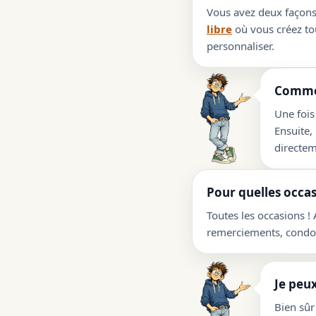
Vous avez deux façons 
libre
où vous créez tou
personnaliser.
Commen
Une fois
Ensuite,
directem
Pour quelles occas
Toutes les occasions !
remerciements, condolé
Je peux
Bien sûr 