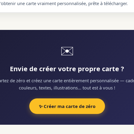
d'obtenir une carte vraiment personnalisée, prête à télécharger.
✉️
Envie de créer votre propre carte ?
rtez de zéro et créez une carte entièrement personnalisée — cadr
couleurs, textes, illustrations… tout est à vous !
✨ Créer ma carte de zéro