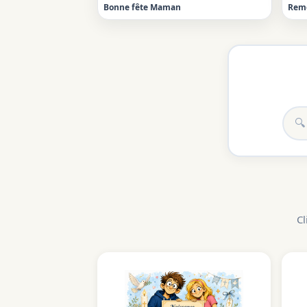
Bonne fête Maman
Rem
Cl