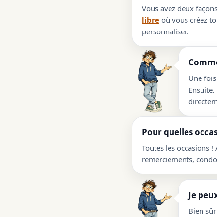
Vous avez deux façons 
libre
où vous créez tou
personnaliser.
Commen
Une fois
Ensuite,
directem
Pour quelles occas
Toutes les occasions !
remerciements, condolé
Je peux
Bien sûr 