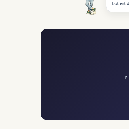
but est 
Pa