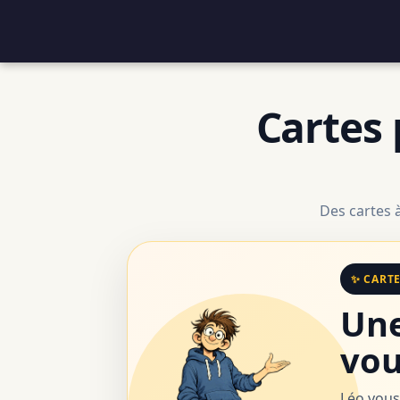
Cartes 
Des cartes 
✨ CART
Une
vou
Léo vous