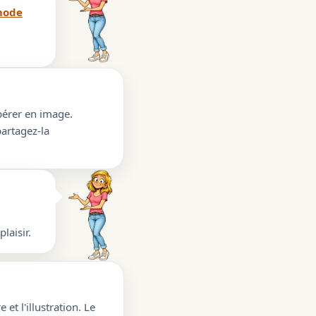
ode
upérer en image.
partagez-la
laisir.
 et l'illustration. Le