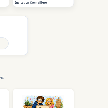
Invitation Cremaillere
les