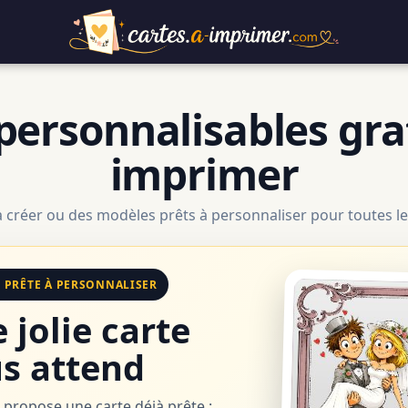
personnalisables gra
imprimer
à créer ou des modèles prêts à personnaliser pour toutes le
E PRÊTE À PERSONNALISER
 jolie carte
s attend
 propose une carte déjà prête :