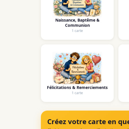
Naissance, Baptême &
Communion
1 carte
Félicitations & Remerciements
1 carte
Créez votre carte en que