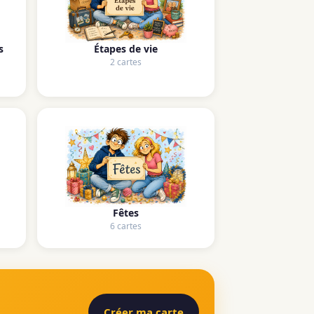
s
Étapes de vie
2 cartes
Fêtes
6 cartes
Créer ma carte