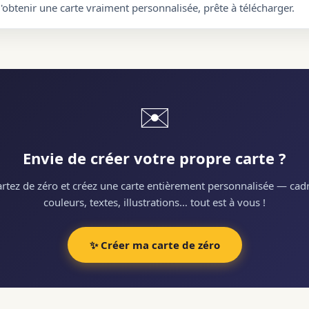
d'obtenir une carte vraiment personnalisée, prête à télécharger.
✉️
Envie de créer votre propre carte ?
rtez de zéro et créez une carte entièrement personnalisée — cadr
couleurs, textes, illustrations… tout est à vous !
✨ Créer ma carte de zéro