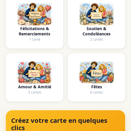
Félicitations &
Soutien &
Remerciements
Condoléances
1 carte
2 cartes
Amour & Amitié
Fêtes
3 cartes
6 cartes
Créez votre carte en quelques
clics