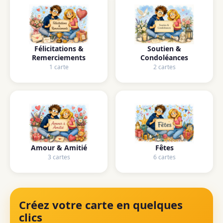
Félicitations &
Soutien &
Remerciements
Condoléances
1 carte
2 cartes
Amour & Amitié
Fêtes
3 cartes
6 cartes
Créez votre carte en quelques
clics