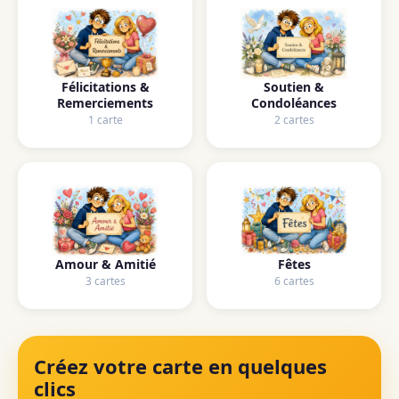
Félicitations &
Soutien &
Remerciements
Condoléances
1 carte
2 cartes
Amour & Amitié
Fêtes
3 cartes
6 cartes
Créez votre carte en quelques
clics