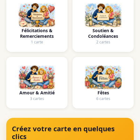
Félicitations &
Soutien &
Remerciements
Condoléances
1 carte
2 cartes
Amour & Amitié
Fêtes
3 cartes
6 cartes
Créez votre carte en quelques
clics