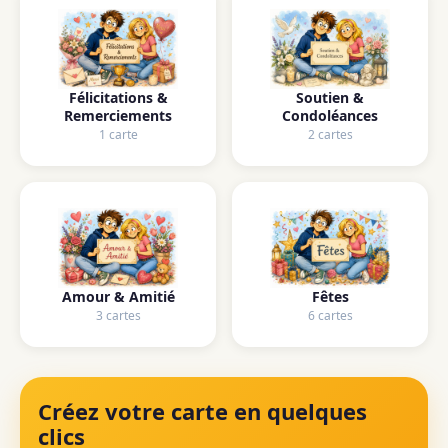
Félicitations &
Soutien &
Remerciements
Condoléances
1 carte
2 cartes
Amour & Amitié
Fêtes
3 cartes
6 cartes
Créez votre carte en quelques
clics