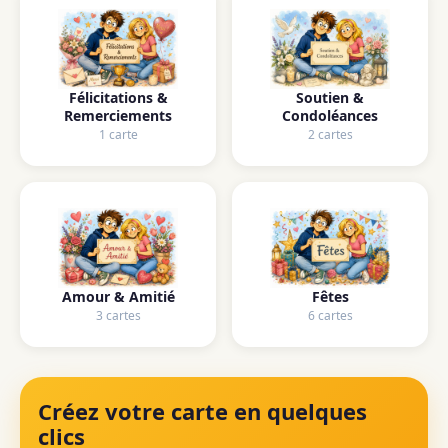
Félicitations &
Soutien &
Remerciements
Condoléances
1 carte
2 cartes
Amour & Amitié
Fêtes
3 cartes
6 cartes
Créez votre carte en quelques
clics