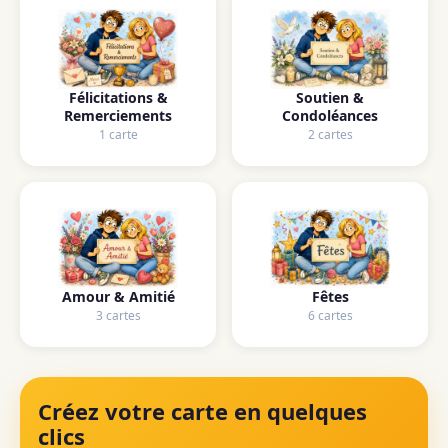
Félicitations &
Soutien &
Remerciements
Condoléances
1 carte
2 cartes
Amour & Amitié
Fêtes
3 cartes
6 cartes
Créez votre carte en quelques
clics