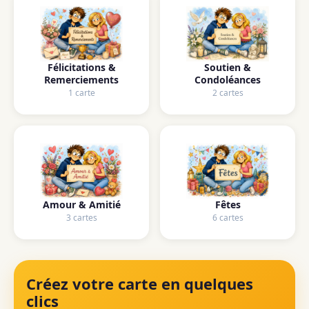
Félicitations &
Soutien &
Remerciements
Condoléances
1 carte
2 cartes
Amour & Amitié
Fêtes
3 cartes
6 cartes
Créez votre carte en quelques
clics