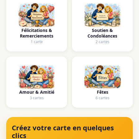
Félicitations &
Soutien &
Remerciements
Condoléances
1 carte
2 cartes
Amour & Amitié
Fêtes
3 cartes
6 cartes
Créez votre carte en quelques
clics