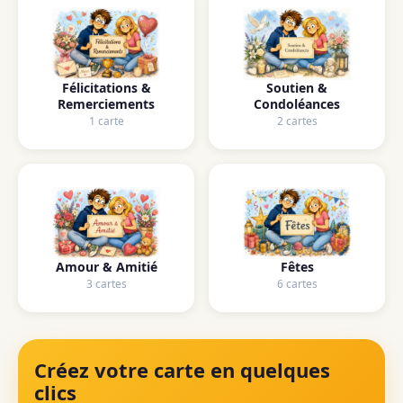
Félicitations &
Soutien &
Remerciements
Condoléances
1 carte
2 cartes
Amour & Amitié
Fêtes
3 cartes
6 cartes
Créez votre carte en quelques
clics