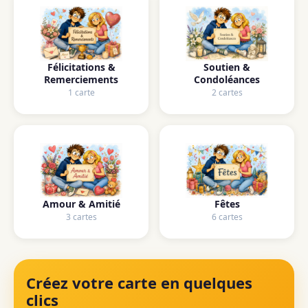
Félicitations &
Soutien &
Remerciements
Condoléances
1 carte
2 cartes
Amour & Amitié
Fêtes
3 cartes
6 cartes
Créez votre carte en quelques
clics