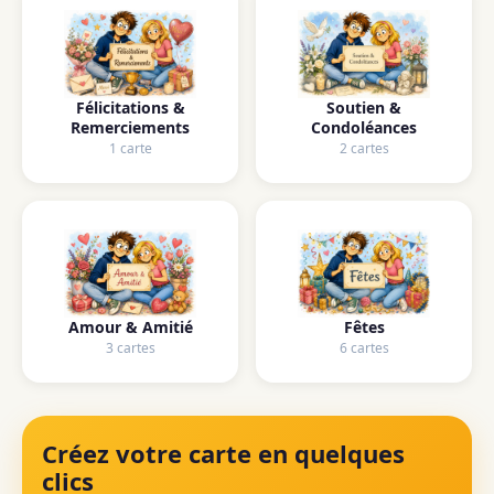
Félicitations &
Soutien &
Remerciements
Condoléances
1 carte
2 cartes
Amour & Amitié
Fêtes
3 cartes
6 cartes
Créez votre carte en quelques
clics