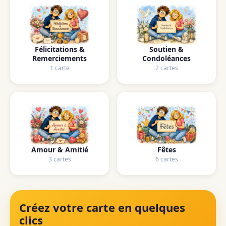
Félicitations &
Soutien &
Remerciements
Condoléances
1 carte
2 cartes
Amour & Amitié
Fêtes
3 cartes
6 cartes
Créez votre carte en quelques
clics