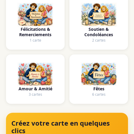
Félicitations &
Soutien &
Remerciements
Condoléances
1 carte
2 cartes
Amour & Amitié
Fêtes
3 cartes
6 cartes
Créez votre carte en quelques
clics