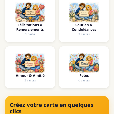
Félicitations &
Soutien &
Remerciements
Condoléances
1 carte
2 cartes
Amour & Amitié
Fêtes
3 cartes
6 cartes
Créez votre carte en quelques
clics