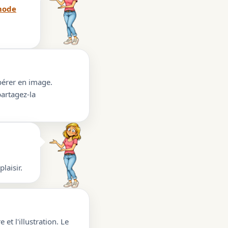
ode
upérer en image.
partagez-la
laisir.
 et l'illustration. Le