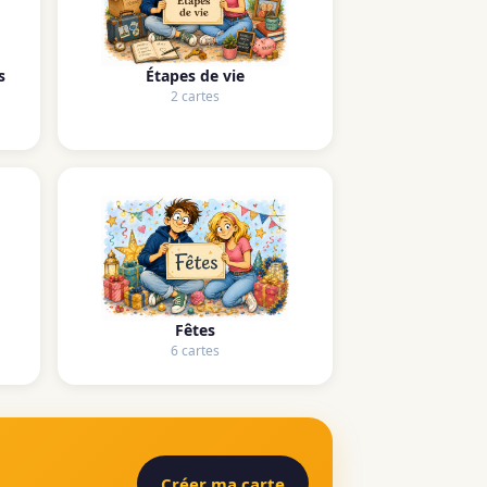
s
Étapes de vie
2 cartes
Fêtes
6 cartes
Créer ma carte