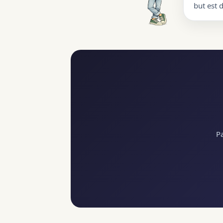
but est 
Pa