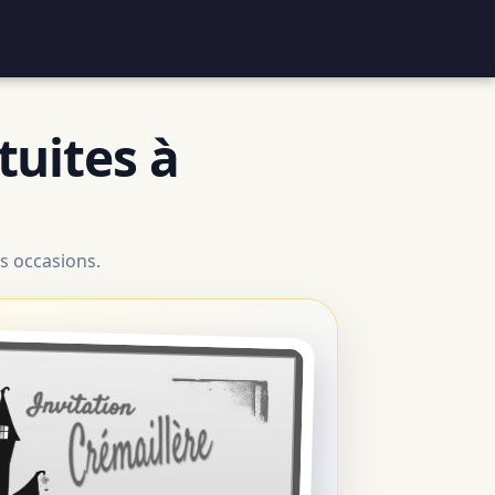
tuites à
s occasions.