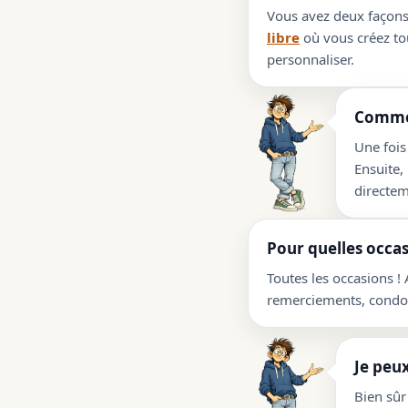
Vous avez deux façons 
libre
où vous créez tou
personnaliser.
Commen
Une fois
Ensuite,
directem
Pour quelles occas
Toutes les occasions !
remerciements, condolé
Je peux
Bien sûr 