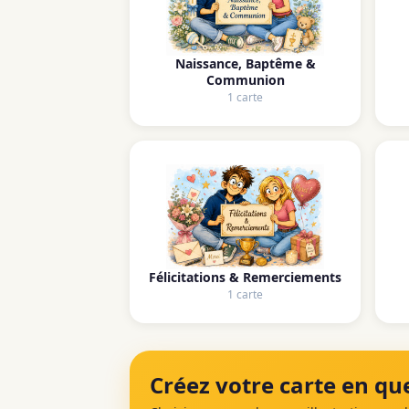
Naissance, Baptême &
Communion
1 carte
Félicitations & Remerciements
1 carte
Créez votre carte en que