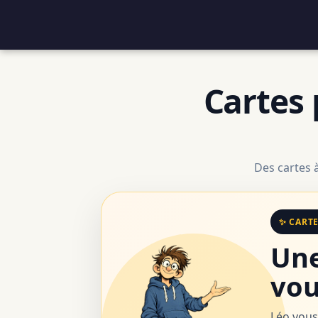
Cartes 
Des cartes 
✨ CART
Une
vou
Léo vous