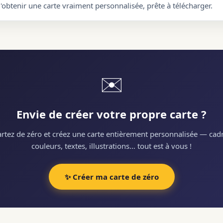
d'obtenir une carte vraiment personnalisée, prête à télécharger.
✉️
Envie de créer votre propre carte ?
rtez de zéro et créez une carte entièrement personnalisée — cadr
couleurs, textes, illustrations… tout est à vous !
✨ Créer ma carte de zéro