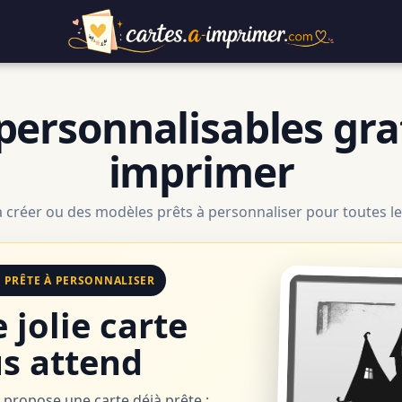
personnalisables gra
imprimer
à créer ou des modèles prêts à personnaliser pour toutes le
E PRÊTE À PERSONNALISER
 jolie carte
s attend
 propose une carte déjà prête :