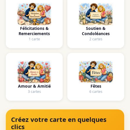
Félicitations &
Soutien &
Remerciements
Condoléances
1 carte
2 cartes
Amour & Amitié
Fêtes
3 cartes
6 cartes
Créez votre carte en quelques
clics