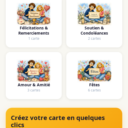
Félicitations &
Soutien &
Remerciements
Condoléances
1 carte
2 cartes
Amour & Amitié
Fêtes
3 cartes
6 cartes
Créez votre carte en quelques
clics