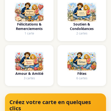
Félicitations &
Soutien &
Remerciements
Condoléances
1 carte
2 cartes
Amour & Amitié
Fêtes
3 cartes
6 cartes
Créez votre carte en quelques
clics