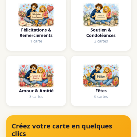
Félicitations &
Soutien &
Remerciements
Condoléances
1 carte
2 cartes
Amour & Amitié
Fêtes
3 cartes
6 cartes
Créez votre carte en quelques
clics