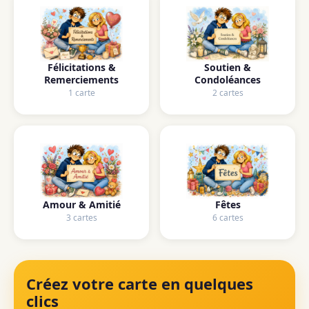
Félicitations &
Soutien &
Remerciements
Condoléances
1 carte
2 cartes
Amour & Amitié
Fêtes
3 cartes
6 cartes
Créez votre carte en quelques
clics