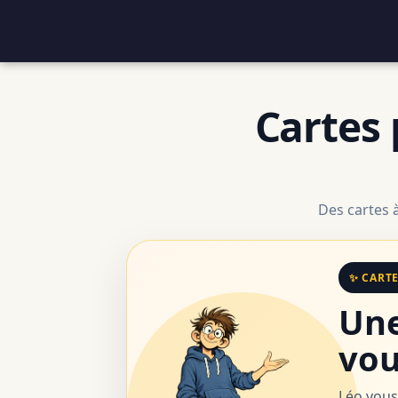
Cartes 
Des cartes 
✨ CART
Une
vou
Léo vous