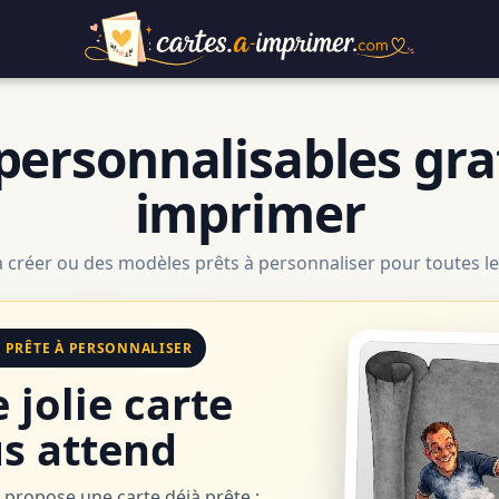
personnalisables gra
imprimer
à créer ou des modèles prêts à personnaliser pour toutes le
E PRÊTE À PERSONNALISER
 jolie carte
s attend
 propose une carte déjà prête :