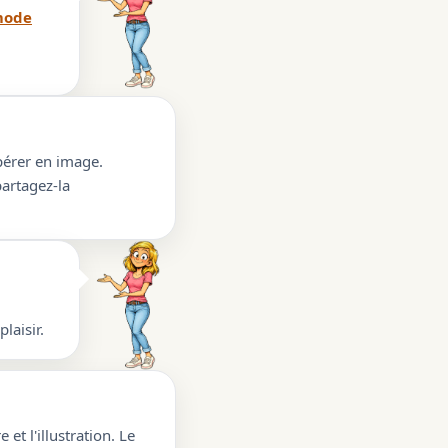
ode
upérer en image.
partagez-la
laisir.
 et l'illustration. Le