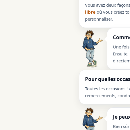
Vous avez deux façons 
libre
où vous créez tou
personnaliser.
Commen
Une fois
Ensuite,
directem
Pour quelles occas
Toutes les occasions !
remerciements, condolé
Je peux
Bien sûr 