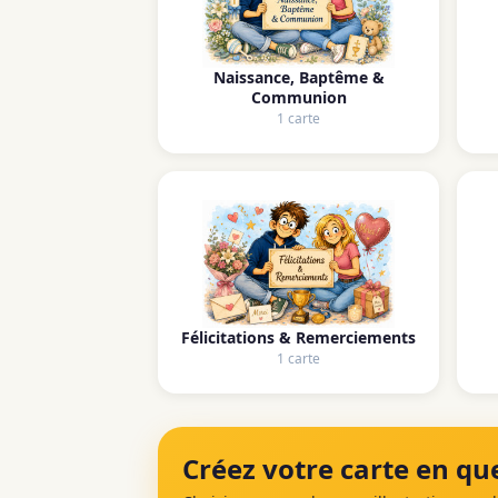
Naissance, Baptême &
Communion
1 carte
Félicitations & Remerciements
1 carte
Créez votre carte en que