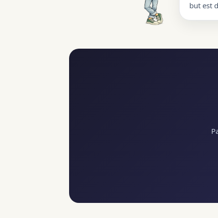
but est 
Pa