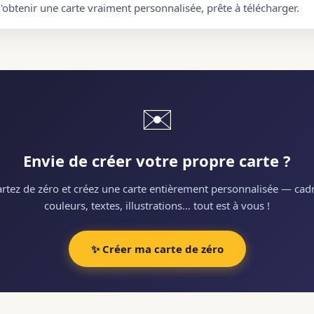
d'obtenir une carte vraiment personnalisée, prête à télécharger.
✉️
Envie de créer votre propre carte ?
rtez de zéro et créez une carte entièrement personnalisée — cadr
couleurs, textes, illustrations… tout est à vous !
✨ Créer ma carte de zéro