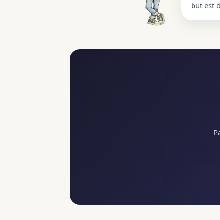
but est 
Pa