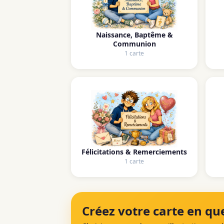
Naissance, Baptême &
Communion
1 carte
Félicitations & Remerciements
1 carte
Créez votre carte en que