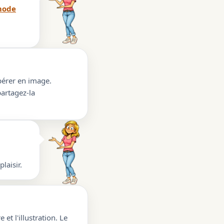
ode
upérer en image.
partagez-la
laisir.
 et l'illustration. Le