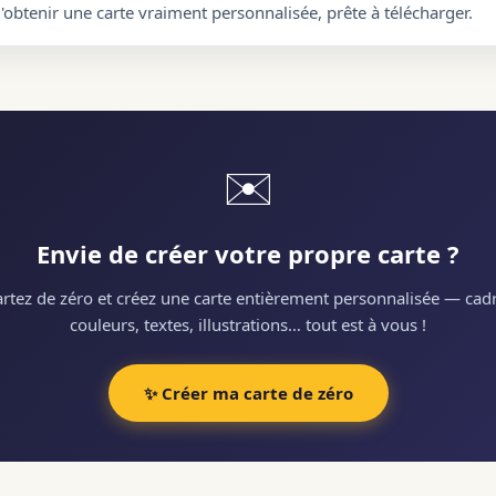
d'obtenir une carte vraiment personnalisée, prête à télécharger.
✉️
Envie de créer votre propre carte ?
rtez de zéro et créez une carte entièrement personnalisée — cadr
couleurs, textes, illustrations… tout est à vous !
✨ Créer ma carte de zéro