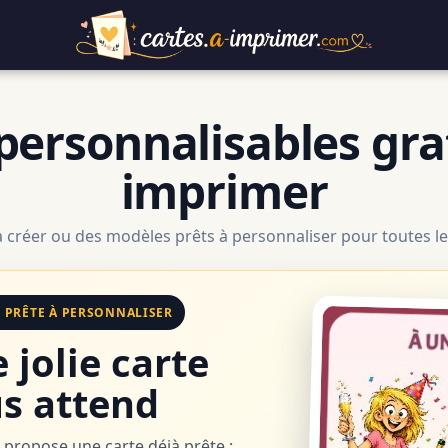
personnalisables gra
imprimer
à créer ou des modèles prêts à personnaliser pour toutes le
E PRÊTE À PERSONNALISER
 jolie carte
s attend
 propose une carte déjà prête :