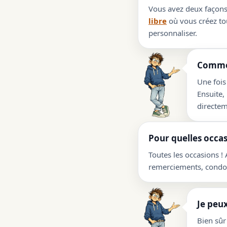
Vous avez deux façons 
libre
où vous créez tou
personnaliser.
Commen
Une fois
Ensuite,
directem
Pour quelles occas
Toutes les occasions !
remerciements, condolé
Je peux
Bien sûr 