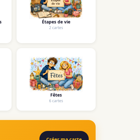
s
Étapes de vie
2 cartes
Fêtes
6 cartes
Créer ma carte