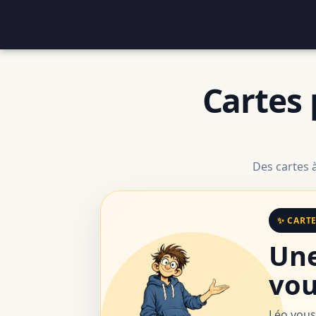
Cartes 
Des cartes 
✨ CART
Une
vou
Léo vous