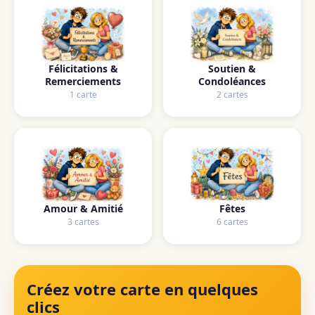
Félicitations &
Soutien &
Remerciements
Condoléances
1 carte
2 cartes
Amour & Amitié
Fêtes
3 cartes
6 cartes
Créez votre carte en quelques
clics