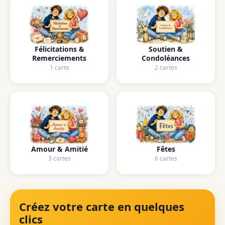
Félicitations &
Soutien &
Remerciements
Condoléances
1 carte
2 cartes
Amour & Amitié
Fêtes
3 cartes
6 cartes
Créez votre carte en quelques
clics